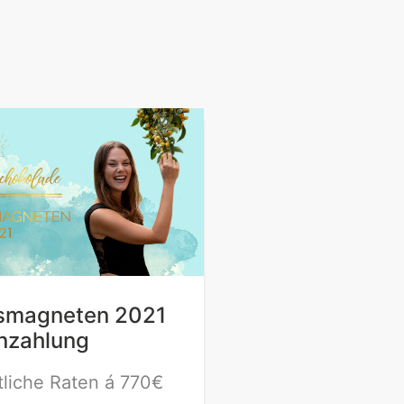
gsmagneten 2021
enzahlung
liche Raten á 770€