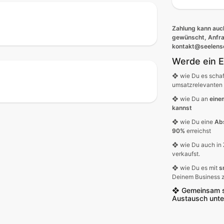
Zahlung kann auch
gewünscht, Anfrag
kontakt@seelens
Werde ein E
❖
wie Du es schaf
umsatzrelevanten 
❖
wie Du an
eine
kannst
❖
wie Du eine
Ab
90%
erreichst
❖
wie Du auch in
verkaufst.
❖
wie Du es mit
s
Deinem Business z
❖
Gemeinsam st
Austausch unte